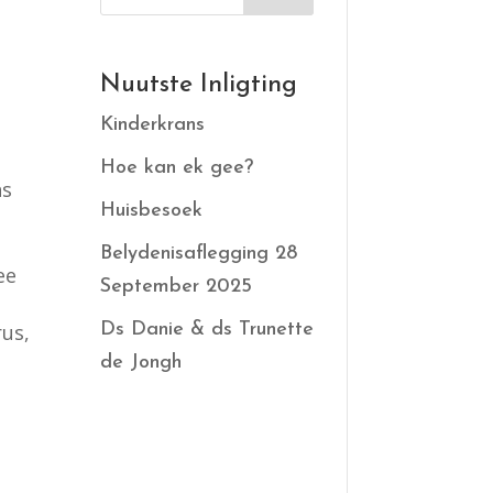
Nuutste Inligting
Kinderkrans
Hoe kan ek gee?
ns
Huisbesoek
Belydenisaflegging 28
ee
September 2025
Ds Danie & ds Trunette
rus,
de Jongh