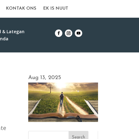
KONTAK ONS
EK IS NUUT
d & Lategan
unda
Aug 13, 2025
mte
Search