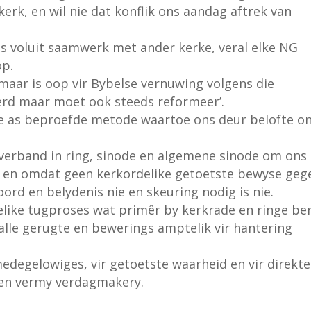
kerk, en wil nie dat konflik ons aandag aftrek van
s voluit saamwerk met ander kerke, veral elke NG
p.
 maar is oop vir Bybelse vernuwing volgens die
rd maar moet ook steeds reformeer’.
e as beproefde metode waartoe ons deur belofte o
verband in ring, sinode en algemene sinode om ons
k en omdat geen kerkordelike getoetste bewyse geg
ord en belydenis nie en skeuring nodig is nie.
like tugproses wat primêr by kerkrade en ringe be
alle gerugte en bewerings amptelik vir hantering
edegelowiges, vir getoetste waarheid en vir direkte
 en vermy verdagmakery.