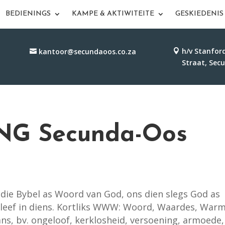
BEDIENINGS
KAMPE & AKTIWITEITE
GESKIEDENIS
h/v Stanfor
kantoor@secundaoos.co.za
Straat, Sec
 NG Secunda-Oos
y die Bybel as Woord van God, ons dien slegs God as
uitleef in diens. Kortliks WWW: Woord, Waardes, War
ns, bv. ongeloof, kerklosheid, versoening, armoede,